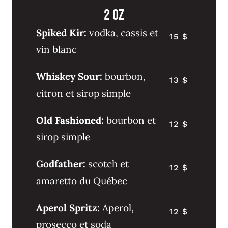
2 oz
Spiked Kir:
vodka, cassis et
15 $
vin blanc
Whiskey Sour:
bourbon,
13 $
citron et sirop simple
Old Fashioned:
bourbon et
12 $
sirop simple
Godfather:
scotch et
12 $
amaretto du Québec
Aperol Spritz:
Aperol,
12 $
prosecco et soda