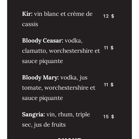
Kir:
vin blanc et crème de
12 $
cassis
Bloody Ceasar:
vodka,
11 $
clamatto, worchestershire et
sauce piquante
Bloody Mary:
vodka, jus
11 $
tomate, worchestershire et
sauce piquante
Sangria:
vin, rhum, triple
15 $
sec, jus de fruits