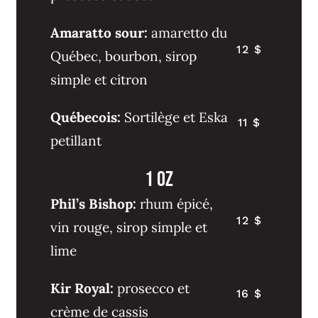
Amaratto sour:
amaretto du
12 $
Québec, bourbon, sirop
simple et citron
Québecois:
Sortilège et Eska
11 $
petillant
1 oz
Phil’s Bishop:
rhum épicé,
12 $
vin rouge, sirop simple et
lime
Kir Royal:
prosecco et
16 $
crème de cassis