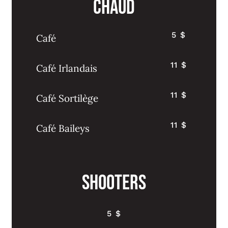
Chaud
5 $
Café
11 $
Café Irlandais
11 $
Café Sortilège
11 $
Café Baileys
Shooters
5 $