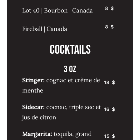
8 $
Lot 40 | Bourbon | Canada
8 $
Fireball | Canada
Cocktails
3 oz
Stinger:
cognac et crème de
18 $
menthe
Sidecar:
cocnac, triple sec et
16 $
jus de citron
Margarita:
tequila, grand
15 $